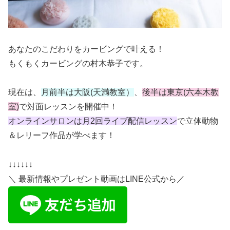
あなたのこだわりをカービングで叶える！
もくもくカービングの村木恭子です。
現在は、
月前半は大阪
(
天満教室）
、
後半は東京
(
六本木教
室
)
で対面レッスンを開催中！
オンラインサロンは月
2
回ライブ配信レッスン
で立体動物
＆レリーフ作品が学べます！
↓↓↓↓↓↓
＼ 最新情報やプレゼント動画はLINE公式から／