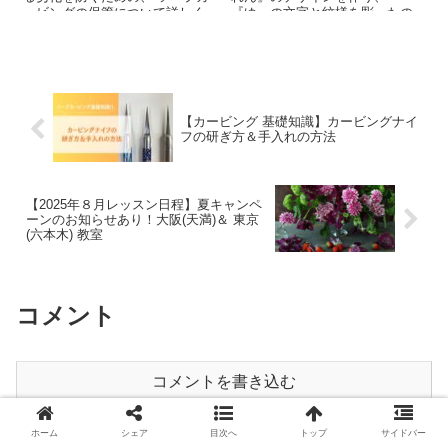
ービングの保管について詳しく
『ゆ』の文字と紋様を彫ったの
解説します(*^^*) ...
ですが、とても反響があったの
でご紹介させていただきます。
ソープカービングで文字を彫り
たい方の参考にもなればと思い
ます♪
【カービング 基礎知識】カービングナイ
フの研ぎ方＆手入れの方法
【2025年８月レッスン日程】夏キャンペ
ーンのお知らせあり！大阪(天満)＆ 東京
(六本木) 教室
コメント
コメントを書き込む
ホーム
シェア
目次へ
トップ
サイドバー
ホーム
ソープカービング