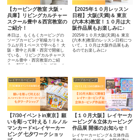
【カービング教室 大阪・
【2025年１０月レッスン
兵庫】リビングカルチャー
日程】大阪(天満)＆ 東京
スクール豊中＆西宮教室の
(六本木)教室！１０月は大
ご紹介！
阪作品展もお楽しみに♪
本日は、もくもくカービングの
2025年１０月大阪(天満)＆ 東京
ソープカービング初級カリキュ
(六本木)教室のレッスン日程につ
ラムが月１ペースで学べる！ 大
いて。１０月は大阪作品展もあ
阪・豊中と兵庫・西宮で開催し
るのでお楽しみに♪
ている、 リビングカルチャース
クール豊中・西宮教室のご紹
介。 駅近＆ショッピングモール
併設で通いやすさ抜群。 体験レ
ッスンも随時受付中です！！
レイヤーカービング
ソープカービング
【7/30イベントin東京】願
【１０月大阪】レイヤーカ
いを彫って叶える！ルノル
ービング＆立体カービング
マンカード×レイヤーカー
作品展 開催のお知らせ！
ビング 七夕ワークショッ
レイヤーカービング＆立体作品