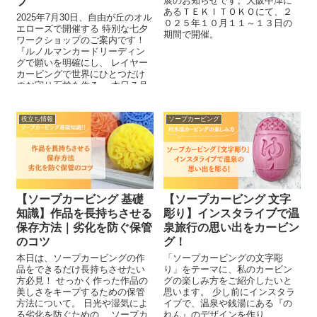
プ
展のお知らせです。大阪中津に
あるＴＥＫＩＴＯＫＯにて、２
2025年7月30日、自由が丘のオル
０２５年１０月１１～１３日の
エローズで開催する 特別な七夕
期間で開催。
ワークショップのご案内です！
『ルノルマンカードリーディン
グで願いを明確にし、 レイヤー
カービングで世界にひとつだけ
のお守り石鹸を作る』 本日７月
７日から募集スタートなので、
ぜひその魅力をご紹介します
(*^^*)
役立ち情報
ソープカービング
【ソープカービング 基礎
【ソープカービング 文字
知識】作品を長持ちさせる
彫り】インスタライブで温
保存方法｜劣化を防ぐ保管
泉旅行の思い出をカービン
のコツ
グ！
本日は、ソープカービングの作
「ソープカービングの文字彫
品をできるだけ長持ちさせたい
り」をテーマに、私のカービン
方必見！ せっかく作った作品の
グの楽しみ方をご紹介したいと
美しさをキープするための保管
思います。 少し前にインスタラ
方法について。 日光や湿気によ
イブで、温泉や銭湯にある『の
る劣化を防ぐための、 ソープカ
れん』のデザインを作り、