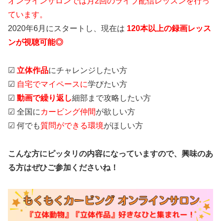
オンラインサロンでは月
2
回のライブ配信レッスンを行っ
ています。
2020年6月にスタートし、現在は
120
本以上の録画レッス
ンが視聴可能◎
☑
立体作品
にチャレンジしたい方
☑
自宅でマイペースに
学びたい方
☑
動画で繰り返し
細部まで攻略したい方
☑ 全国に
カービング仲間
が欲しい方
☑ 何でも
質問ができる環境
がほしい方
こんな方にピッタリの内容になっていますので、
興味のあ
る方はぜひご参加くださいね！