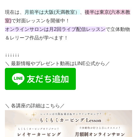
現在は、
月前半は大阪
(
天満教室）
、
後半は東京
(
六本木教
室
)
で対面レッスンを開催中！
オンラインサロンは月
2
回ライブ配信レッスン
で立体動物
＆レリーフ作品が学べます！
↓↓↓↓↓↓
＼ 最新情報やプレゼント動画はLINE公式から／
＼ 各講座の詳細はこちら／