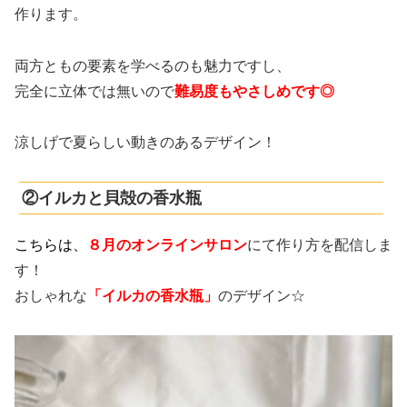
作ります。
両方ともの要素を学べるのも魅力ですし、
完全に立体では無いので
難易度もやさしめです◎
涼しげで夏らしい動きのあるデザイン！
②イルカと貝殻の香水瓶
こちらは、
８
月のオンラインサロン
にて作り方を配信しま
す！
おしゃれな
「イルカの香水瓶」
の
デザイン☆