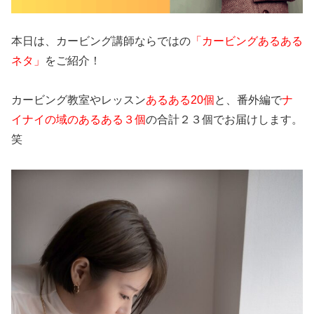
本日は、カービング講師ならではの
「カービングあるある
ネタ」
をご紹介！
カービング教室やレッスン
あるある
20
個
と、番外編で
ナ
イナイの域のあるある３個
の合計２３個でお届けします。
笑