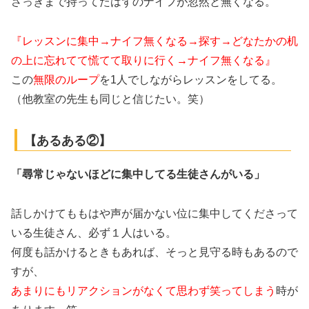
さっきまで持ってたはずのナイフが忽然と無くなる。
『レッスンに集中
→
ナイフ無くなる
→
探す
→
どなたかの机
の上に忘れてて慌てて取りに行く
→
ナイフ無くなる』
この
無限のループ
を1人でしながらレッスンをしてる。
（他教室の先生も同じと信じたい。笑）
【あるある②】
「尋常じゃないほどに集中してる生徒さんがいる」
話しかけてももはや声が届かない位に集中してくださって
いる生徒さん、必ず１人はいる。
何度も話かけるときもあれば、そっと見守る時もあるので
すが、
あまりにもリアクションがなくて思わず笑ってしまう
時が