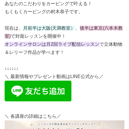
あなたのこだわりをカービングで叶える！
もくもくカービングの村木恭子です。
現在は、
月前半は大阪
(
天満教室）
、
後半は東京
(
六本木教
室
)
で対面レッスンを開催中！
オンラインサロンは月
2
回ライブ配信レッスン
で立体動物
＆レリーフ作品が学べます！
↓↓↓↓↓↓
＼ 最新情報やプレゼント動画はLINE公式から／
＼ 各講座の詳細はこちら／